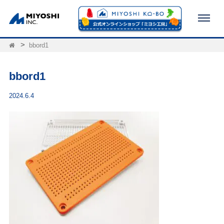
bbord1
bbord1
2024.6.4