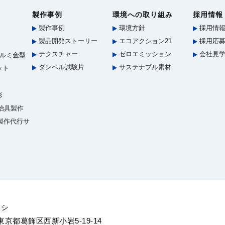
製作事例
環境への取り組み
採用情報
製作事例
環境方針
採用情
製品開発ストーリー
エコアクション21
採用応募
テクスチャー
ゼロエミッション
会社見
ルミ金型
ダンベル試験片
サステナブル素材
ット
形
治具製作
型製作代行サ
ヨシ
5 東京都葛飾区西新小岩5-19-14