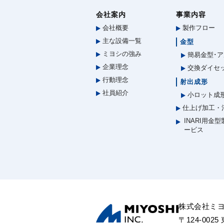
会社案内
事業内容
会社概要
製作フロー
主な設備一覧
金型
ミヨシの強み
簡易金型･ア
企業理念
交換ダイセ
行動理念
射出成形
社員紹介
小ロット成
仕上げ加工・
INARI用金
ービス
株式会社ミ
〒124-002