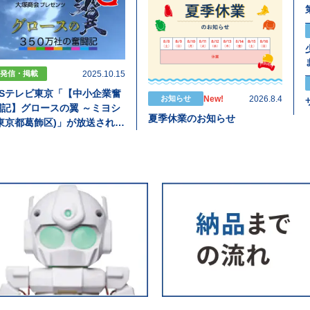
2025.10.15
発信・掲載
BSテレビ東京「【中小企業奮
New!
2026.8.4
お知らせ
闘記】グロースの翼 ～ミヨシ
夏季休業のお知らせ
(東京都葛飾区)」が放送されま
す