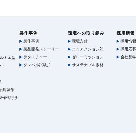
製作事例
環境への取り組み
採用情報
製作事例
環境方針
採用情
製品開発ストーリー
エコアクション21
採用応募
テクスチャー
ゼロエミッション
会社見
ルミ金型
ダンベル試験片
サステナブル素材
ット
形
治具製作
型製作代行サ