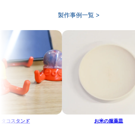
製作事例一覧 >
ンド
お米の服薬皿