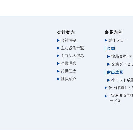
会社案内
事業内容
会社概要
製作フロー
主な設備一覧
金型
ミヨシの強み
簡易金型･ア
企業理念
交換ダイセ
行動理念
射出成形
社員紹介
小ロット成
仕上げ加工・
INARI用金
ービス