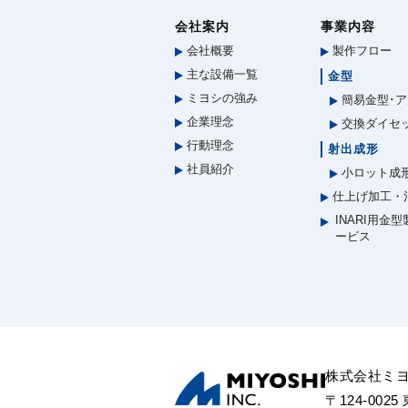
会社案内
事業内容
会社概要
製作フロー
主な設備一覧
金型
ミヨシの強み
簡易金型･ア
企業理念
交換ダイセ
行動理念
射出成形
社員紹介
小ロット成
仕上げ加工・
INARI用金
ービス
株式会社ミ
〒124-002