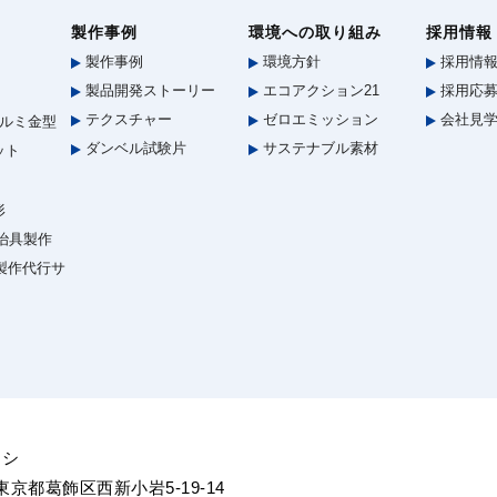
製作事例
環境への取り組み
採用情報
製作事例
環境方針
採用情
製品開発ストーリー
エコアクション21
採用応募
テクスチャー
ゼロエミッション
会社見
ルミ金型
ダンベル試験片
サステナブル素材
ット
形
治具製作
型製作代行サ
ヨシ
5 東京都葛飾区西新小岩5-19-14