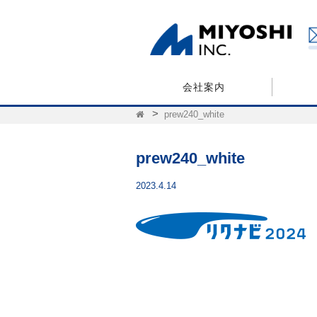
会社案内
prew240_white
prew240_white
2023.4.14