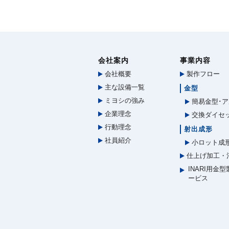
会社案内
事業内容
会社概要
製作フロー
主な設備一覧
金型
ミヨシの強み
簡易金型･ア
企業理念
交換ダイセ
行動理念
射出成形
社員紹介
小ロット成
仕上げ加工・
INARI用金
ービス