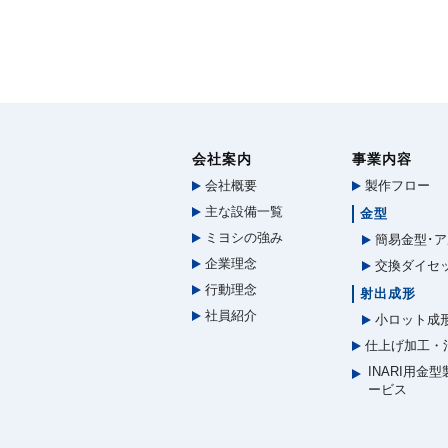
会社案内
事業内容
会社概要
製作フロー
主な設備一覧
金型
ミヨシの強み
簡易金型･ア
企業理念
交換ダイセ
行動理念
射出成形
社員紹介
小ロット成
仕上げ加工・
INARI用金
ービス