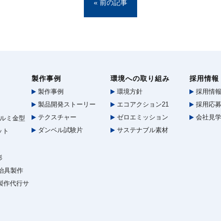
« 前の記事
製作事例
環境への取り組み
採用情報
製作事例
環境方針
採用情
製品開発ストーリー
エコアクション21
採用応募
テクスチャー
ゼロエミッション
会社見
ルミ金型
ダンベル試験片
サステナブル素材
ット
形
治具製作
型製作代行サ