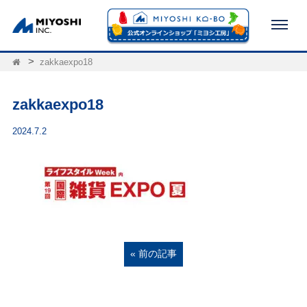
zakkaexpo18
zakkaexpo18
2024.7.2
« 前の記事