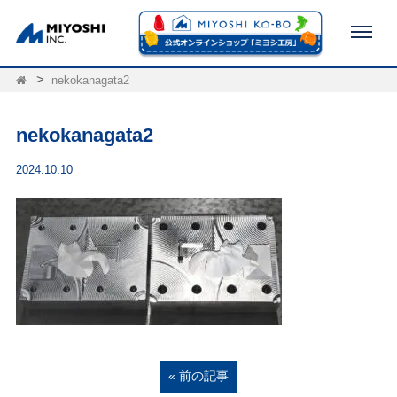
nekokanagata2
nekokanagata2
2024.10.10
« 前の記事