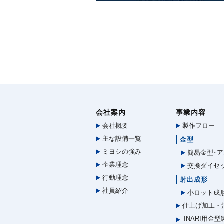
会社案内
事業内容
会社概要
製作フロー
主な設備一覧
金型
ミヨシの強み
簡易金型･ア
企業理念
交換ダイセ
行動理念
射出成形
社員紹介
小ロット成
仕上げ加工・
INARI用金