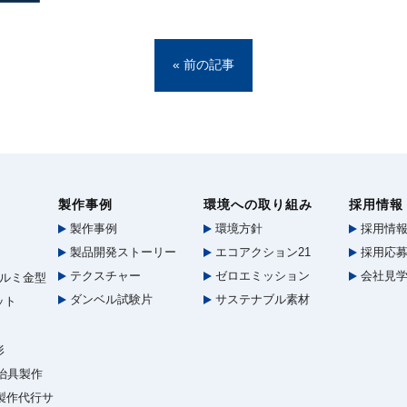
« 前の記事
製作事例
環境への取り組み
採用情報
製作事例
環境方針
採用情
製品開発ストーリー
エコアクション21
採用応募
テクスチャー
ゼロエミッション
会社見
ルミ金型
ダンベル試験片
サステナブル素材
ット
形
治具製作
型製作代行サ