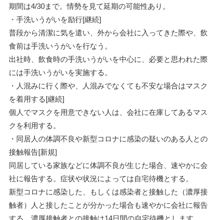
期間は4/30まで。情勢を見て延期の可能性あり。
・手洗いうがいを励行[継続]
普段から清潔に気を遣い、外から会社に入ってきた際や、飲
食前は手洗いうがいを行なう。
出社時、飲食時の手洗いうがいを中心に、必要と思われた際
には手洗いうがいを実施する。
・人混みに行く際や、人混みでなくても不安な場合はマスク
を着用する[継続]
個人でマスクを用意できない人は、会社に在庫してあるマス
クを利用する。
・同居人の体調不良や新型コロナに感染の疑いのある人との
接触報告[新規]
同居している家族などに体調不良が生じた場合、速やかに会
社に報告する。症状や状況によっては自宅待機とする。
新型コロナに感染した、もしくは感染者と接触した（濃厚接
触者）人と接したことが分かった場合も速やかに会社に報告
する。濃厚接触者との接触は14日間の自宅待機とします。