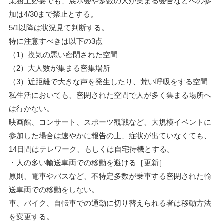
業務上必要でも、展示会や多数の人が集まる会合などへの参
加は4/30まで禁止とする。
5/1以降は状況見て判断する。
特に注意すべきは以下の3点
（1）換気の悪い密閉された空間
（2）大人数が集まる密集場所
（3）近距離で大きな声を発生したり、荒い呼吸をする空間
私生活においても、密閉された空間で人が多く集まる場所へ
は行かない。
映画館、コンサート、スポーツ観戦など、大規模イベントに
参加した場合は速やかに報告の上、症状が出ていなくても、
14日間はテレワーク、もしくは自宅待機とする。
・人の多い輸送車両での移動を避ける［更新］
原則、電車やバスなど、不特定多数が乗車する密閉された輸
送車両での移動をしない。
車、バイク、自転車での通勤に切り替えられる者は移動方法
を変更する。