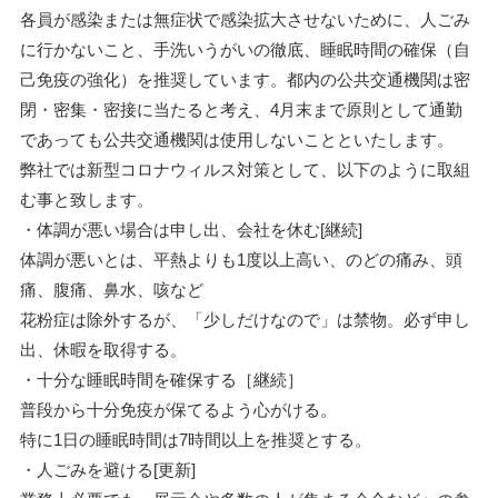
各員が感染または無症状で感染拡大させないために、人ごみ
に行かないこと、手洗いうがいの徹底、睡眠時間の確保（自
己免疫の強化）を推奨しています。都内の公共交通機関は密
閉・密集・密接に当たると考え、4月末まで原則として通勤
であっても公共交通機関は使用しないことといたします。
弊社では新型コロナウィルス対策として、以下のように取組
む事と致します。
・体調が悪い場合は申し出、会社を休む[継続]
体調が悪いとは、平熱よりも1度以上高い、のどの痛み、頭
痛、腹痛、鼻水、咳など
花粉症は除外するが、「少しだけなので」は禁物。必ず申し
出、休暇を取得する。
・十分な睡眠時間を確保する［継続］
普段から十分免疫が保てるよう心がける。
特に1日の睡眠時間は7時間以上を推奨とする。
・人ごみを避ける[更新]