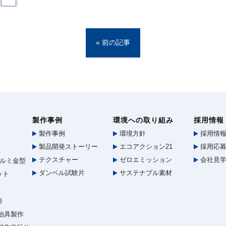
« 前の記事
製作事例
環境への取り組み
採用情報
製作事例
環境方針
採用情
製品開発ストーリー
エコアクション21
採用応募
テクスチャー
ゼロエミッション
会社見
ルミ金型
ダンベル試験片
サステナブル素材
ット
形
治具製作