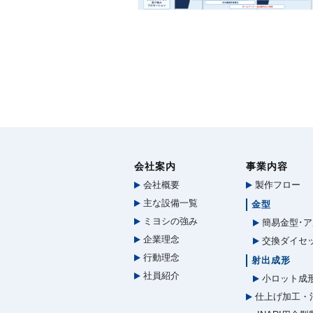
会社案内
事業内容
会社概要
製作フロー
主な設備一覧
金型
ミヨシの強み
簡易金型･ア
企業理念
交換ダイセ
行動理念
射出成形
社員紹介
小ロット成
仕上げ加工・