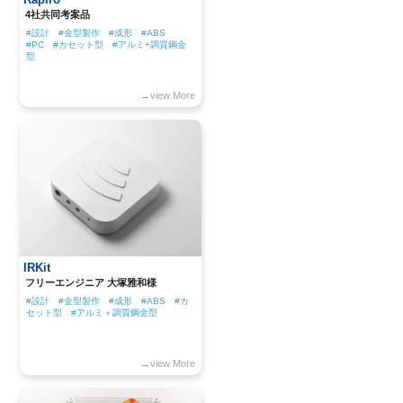
4社共同考案品
#設計 #金型製作 #成形 #ABS
#PC #カセット型 #アルミ+調質鋼金
型
→view More
IRKit
フリーエンジニア 大塚雅和様
#設計 #金型製作 #成形 #ABS #カ
セット型 #アルミ＋調質鋼金型
→view More