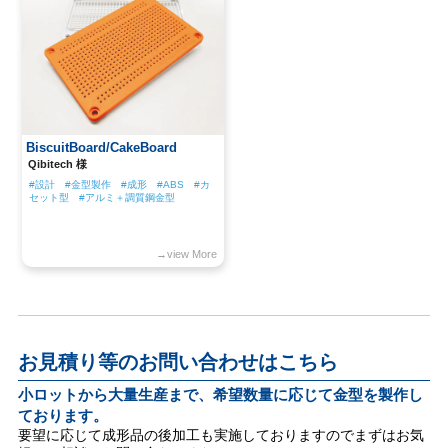
BiscuitBoard/CakeBoard
Qibitech 様
#設計 #金型製作 #成形 #ABS #カ
セット型 #アルミ＋調質鋼金型
→view More
お見積り等のお問い合わせはこちら
小ロットから大量生産まで、
希望数量に応じて金型を製作し
ております。
要望に応じて成形品の後加工も実施しておりますので
まずはお気