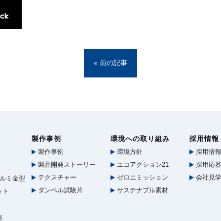
« 前の記事
製作事例
環境への取り組み
採用情報
製作事例
環境方針
採用情
製品開発ストーリー
エコアクション21
採用応募
テクスチャー
ゼロエミッション
会社見
ルミ金型
ダンベル試験片
サステナブル素材
ット
形