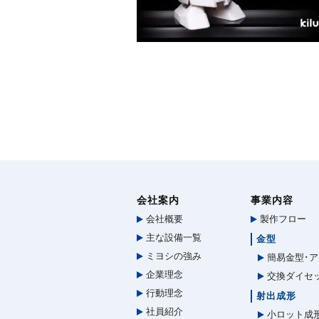
会社案内
事業内容
会社概要
製作フロー
主な設備一覧
金型
ミヨシの強み
簡易金型･ア
企業理念
交換ダイセ
行動理念
射出成形
社員紹介
小ロット成