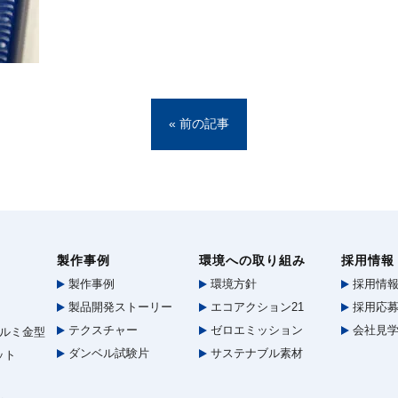
« 前の記事
製作事例
環境への取り組み
採用情報
製作事例
環境方針
採用情
製品開発ストーリー
エコアクション21
採用応募
テクスチャー
ゼロエミッション
会社見
ルミ金型
ダンベル試験片
サステナブル素材
ット