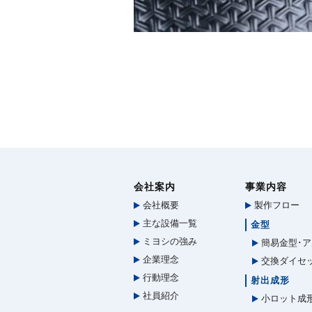
会社案内
事業内容
会社概要
製作フロー
主な設備一覧
金型
ミヨシの強み
簡易金型･ア
企業理念
交換ダイセ
行動理念
射出成形
社員紹介
小ロット成