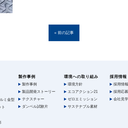
« 前の記事
製作事例
環境への取り組み
採用情報
製作事例
環境方針
採用情
製品開発ストーリー
エコアクション21
採用応募
テクスチャー
ゼロエミッション
会社見
ルミ金型
ダンベル試験片
サステナブル素材
ット
形