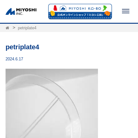
petriplate4
petriplate4
2024.6.17