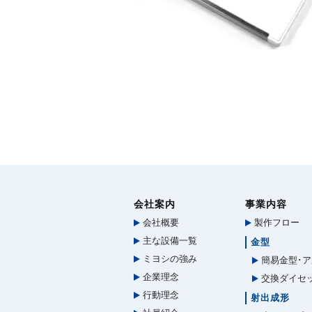
会社案内
事業内容
会社概要
製作フロー
主な設備一覧
金型
ミヨシの強み
簡易金型･ア
企業理念
交換ダイセ
行動理念
射出成形