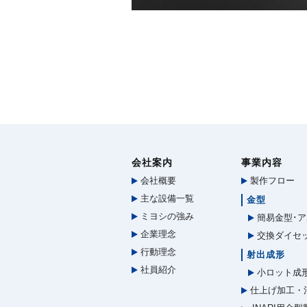
会社案内
事業内容
会社概要
製作フロー
主な設備一覧
金型
ミヨシの強み
簡易金型･ア
企業理念
交換ダイセ
行動理念
射出成形
社員紹介
小ロット成
仕上げ加工・