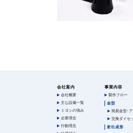
会社案内
事業内容
会社概要
製作フロー
主な設備一覧
金型
ミヨシの強み
簡易金型･ア
企業理念
交換ダイセ
行動理念
射出成形