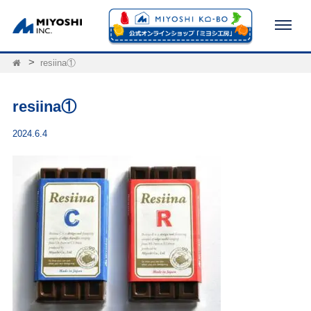
resiina①
resiina①
2024.6.4