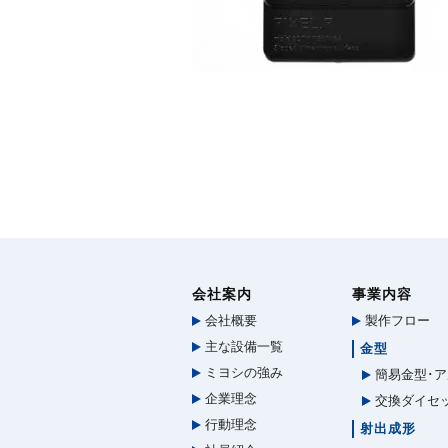
会社案内
事業内容
会社概要
製作フロー
主な設備一覧
金型
ミヨシの強み
簡易金型･ア
企業理念
交換ダイセ
行動理念
射出成形