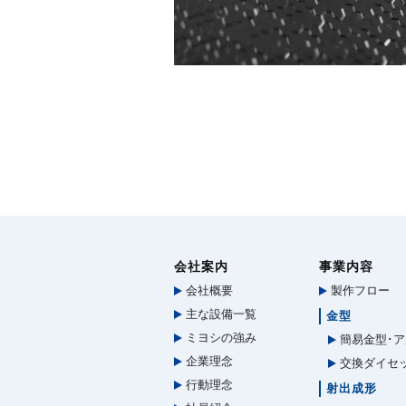
会社案内
事業内容
会社概要
製作フロー
主な設備一覧
金型
ミヨシの強み
簡易金型･ア
企業理念
交換ダイセ
行動理念
射出成形