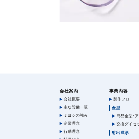
会社案内
事業内容
会社概要
製作フロー
主な設備一覧
金型
ミヨシの強み
簡易金型･ア
企業理念
交換ダイセ
行動理念
射出成形