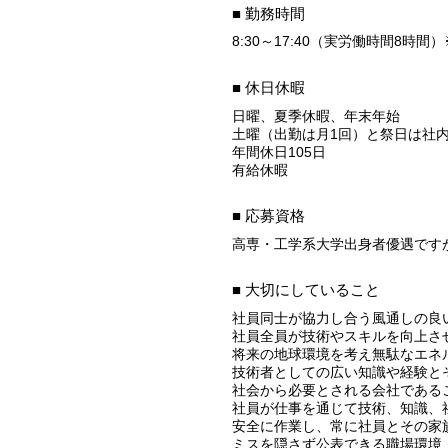
■ 勤務時間
8:30～17:40（実労働時間8時
■ 休日休暇
日曜、夏季休暇、年末年始
土曜（出勤は月1回）と祭日は社
年間休日105日
有給休暇
■ 応募資格
高専・工学系大学出身者優遇です
■ 大切にしていること
社員同士が協力し合う風通しの良
社員全員が技術やスキルを向上さ
将来の地球環境を考え無駄なエネ
技術者としての広い知識や経験と
社会から必要とされる会社である
社員が仕事を通じて技術、知識、
安全に作業し、常に社員とその家
ミスを隠さず公表できる職場環境