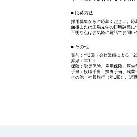
■ 応募方法
採用募集からご応募ください。応
面接または工場見学の日時調整に
不明な点はお気軽に電話でお問い
■ その他
賞与：年2回（会社業績による、20
昇給：年1回
保険：労災保険、雇用保険、厚生
手当：役職手当、扶養手当、残業
その他：社員旅行（年1回）、退