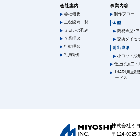
会社案内
事業内容
会社概要
製作フロー
主な設備一覧
金型
ミヨシの強み
簡易金型･ア
企業理念
交換ダイセ
行動理念
射出成形
社員紹介
小ロット成
仕上げ加工・
INARI用金
ービス
株式会社ミ
〒124-002