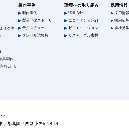
製作事例
環境への取り組み
採用情報
製作事例
環境方針
採用情
製品開発ストーリー
エコアクション21
採用応募
テクスチャー
ゼロエミッション
会社見
ルミ金型
ダンベル試験片
サステナブル素材
ット
形
治具製作
型製作代行サ
ヨシ
5 東京都葛飾区西新小岩5-19-14