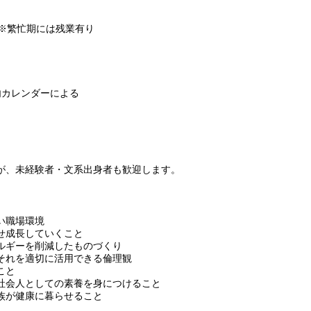
間）※繁忙期には残業有り
内カレンダーによる
が、未経験者・文系出身者も歓迎します。
い職場環境
せ成長していくこと
ルギーを削減したものづくり
それを適切に活用できる倫理観
こと
社会人としての素養を身につけること
族が健康に暮らせること