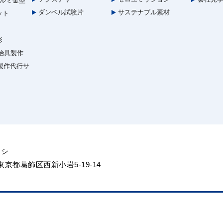
ルミ金型
ダンベル試験片
サステナブル素材
ット
形
治具製作
型製作代行サ
ヨシ
5 東京都葛飾区西新小岩5-19-14