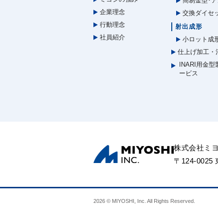
簡易金型･ア
企業理念
交換ダイセ
行動理念
射出成形
社員紹介
小ロット成
仕上げ加工・
INARI用金
ービス
株式会社ミ
〒124-002
2026 © MIYOSHI, Inc. All Rights Reserved.