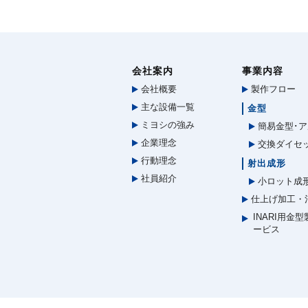
会社案内
事業内容
会社概要
製作フロー
主な設備一覧
金型
ミヨシの強み
簡易金型･ア
企業理念
交換ダイセ
行動理念
射出成形
社員紹介
小ロット成
仕上げ加工・
INARI用金
ービス