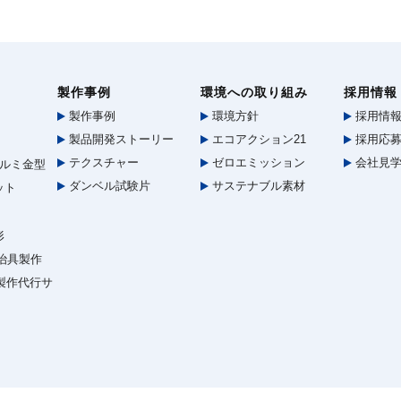
製作事例
環境への取り組み
採用情報
製作事例
環境方針
採用情
製品開発ストーリー
エコアクション21
採用応募
テクスチャー
ゼロエミッション
会社見
ルミ金型
ダンベル試験片
サステナブル素材
ット
形
治具製作
型製作代行サ