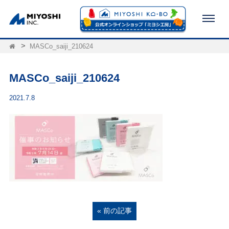
MASCo_saiji_210624
MASCo_saiji_210624
2021.7.8
« 前の記事