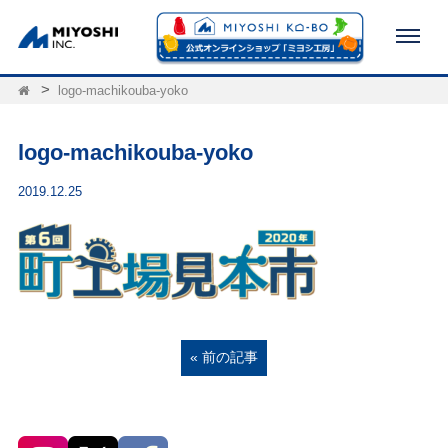
logo-machikouba-yoko
logo-machikouba-yoko
2019.12.25
« 前の記事