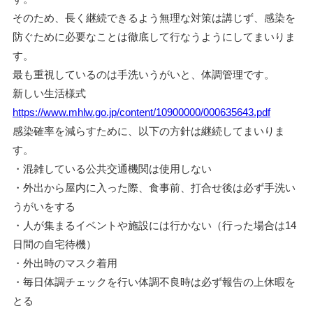
そのため、長く継続できるよう無理な対策は講じず、感染を
防ぐために必要なことは徹底して行なうようにしてまいりま
す。
最も重視しているのは手洗いうがいと、体調管理です。
新しい生活様式
https://www.mhlw.go.jp/content/10900000/000635643.pdf
感染確率を減らすために、以下の方針は継続してまいりま
す。
・混雑している公共交通機関は使用しない
・外出から屋内に入った際、食事前、打合せ後は必ず手洗い
うがいをする
・人が集まるイベントや施設には行かない（行った場合は14
日間の自宅待機）
・外出時のマスク着用
・毎日体調チェックを行い体調不良時は必ず報告の上休暇を
とる