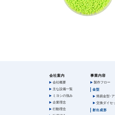
会社案内
事業内容
会社概要
製作フロー
主な設備一覧
金型
ミヨシの強み
簡易金型･ア
企業理念
交換ダイセ
行動理念
射出成形