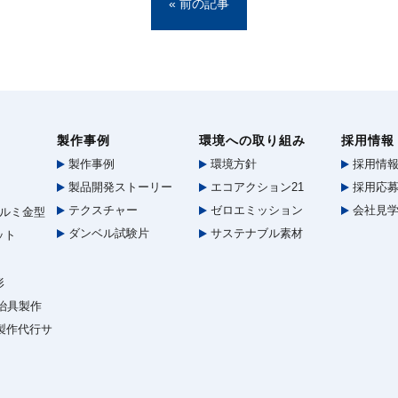
« 前の記事
製作事例
環境への取り組み
採用情報
製作事例
環境方針
採用情
製品開発ストーリー
エコアクション21
採用応募
テクスチャー
ゼロエミッション
会社見
ルミ金型
ダンベル試験片
サステナブル素材
ット
形
治具製作
型製作代行サ