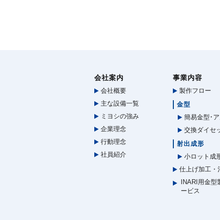
会社案内
事業内容
会社概要
製作フロー
主な設備一覧
金型
ミヨシの強み
簡易金型･ア
企業理念
交換ダイセ
行動理念
射出成形
社員紹介
小ロット成
仕上げ加工・
INARI用金
ービス