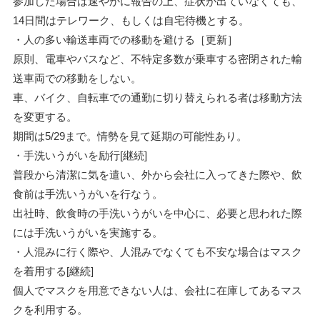
参加した場合は速やかに報告の上、症状が出ていなくても、
14日間はテレワーク、もしくは自宅待機とする。
・人の多い輸送車両での移動を避ける［更新］
原則、電車やバスなど、不特定多数が乗車する密閉された輸
送車両での移動をしない。
車、バイク、自転車での通勤に切り替えられる者は移動方法
を変更する。
期間は5/29まで。情勢を見て延期の可能性あり。
・手洗いうがいを励行[継続]
普段から清潔に気を遣い、外から会社に入ってきた際や、飲
食前は手洗いうがいを行なう。
出社時、飲食時の手洗いうがいを中心に、必要と思われた際
には手洗いうがいを実施する。
・人混みに行く際や、人混みでなくても不安な場合はマスク
を着用する[継続]
個人でマスクを用意できない人は、会社に在庫してあるマス
クを利用する。