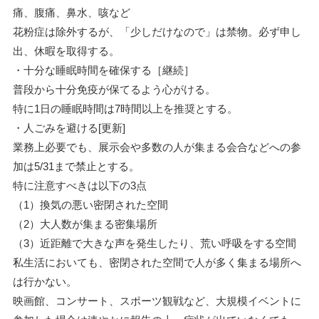
痛、腹痛、鼻水、咳など
花粉症は除外するが、「少しだけなので」は禁物。必ず申し
出、休暇を取得する。
・十分な睡眠時間を確保する［継続］
普段から十分免疫が保てるよう心がける。
特に1日の睡眠時間は7時間以上を推奨とする。
・人ごみを避ける[更新]
業務上必要でも、展示会や多数の人が集まる会合などへの参
加は5/31まで禁止とする。
特に注意すべきは以下の3点
（1）換気の悪い密閉された空間
（2）大人数が集まる密集場所
（3）近距離で大きな声を発生したり、荒い呼吸をする空間
私生活においても、密閉された空間で人が多く集まる場所へ
は行かない。
映画館、コンサート、スポーツ観戦など、大規模イベントに