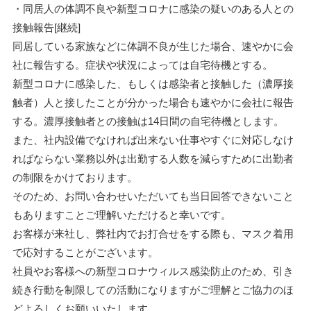
・同居人の体調不良や新型コロナに感染の疑いのある人との
接触報告[継続]
同居している家族などに体調不良が生じた場合、速やかに会
社に報告する。症状や状況によっては自宅待機とする。
新型コロナに感染した、もしくは感染者と接触した（濃厚接
触者）人と接したことが分かった場合も速やかに会社に報告
する。濃厚接触者との接触は14日間の自宅待機とします。
また、社内設備でなければ出来ない仕事やすぐに対応しなけ
ればならない業務以外は出勤する人数を減らすために出勤者
の制限をかけております。
そのため、お問い合わせいただいても当日回答できないこと
もありますことご理解いただけると幸いです。
お客様が来社し、弊社内でお打合せをする際も、マスク着用
で応対することがございます。
社員やお客様への新型コロナウィルス感染防止のため、引き
続き行動を制限しての活動になりますがご理解とご協力のほ
どよろしくお願いいたします。