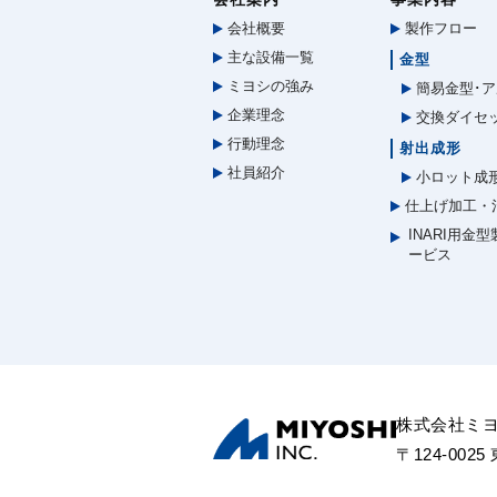
会社概要
製作フロー
主な設備一覧
金型
ミヨシの強み
簡易金型･ア
企業理念
交換ダイセ
行動理念
射出成形
社員紹介
小ロット成
仕上げ加工・
INARI用金
ービス
株式会社ミ
〒124-002