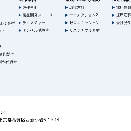
製作事例
環境方針
採用情
製品開発ストーリー
エコアクション21
採用応募
テクスチャー
ゼロエミッション
会社見
ルミ金型
ダンベル試験片
サステナブル素材
ット
形
治具製作
型製作代行サ
ヨシ
5 東京都葛飾区西新小岩5-19-14