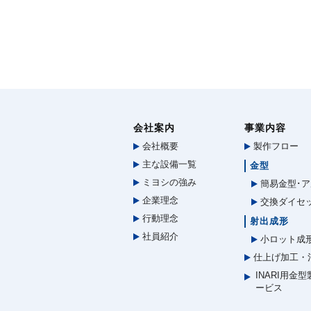
会社案内
事業内容
会社概要
製作フロー
主な設備一覧
金型
ミヨシの強み
簡易金型･ア
企業理念
交換ダイセ
行動理念
射出成形
社員紹介
小ロット成
仕上げ加工・
INARI用金
ービス