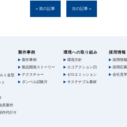
« 前の記事
次の記事 »
製作事例
環境への取り組み
採用情報
製作事例
環境方針
採用情
製品開発ストーリー
エコアクション21
採用応募
テクスチャー
ゼロエミッション
会社見
ルミ金型
ダンベル試験片
サステナブル素材
ット
形
治具製作
型製作代行サ