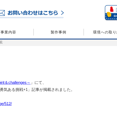
事業内容
製作事例
環境への取り
載
rit＆challenges～
」にて、
勇気ある挑戦+1」記事が掲載されました。
nge/512/