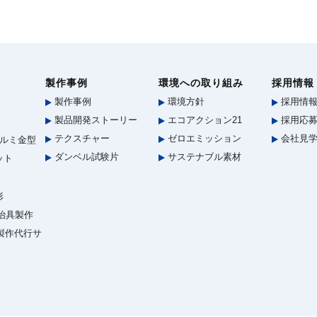
製作事例
環境への取り組み
採用情報
製作事例
環境方針
採用情
製品開発ストーリー
エコアクション21
採用応募
テクスチャー
ゼロエミッション
会社見
ルミ金型
ダンベル試験片
サステナブル素材
ット
形
治具製作
型製作代行サ