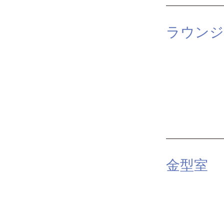
ラウンジ
金型室