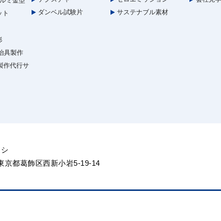
ルミ金型
ダンベル試験片
サステナブル素材
ット
形
治具製作
型製作代行サ
ヨシ
5 東京都葛飾区西新小岩5-19-14