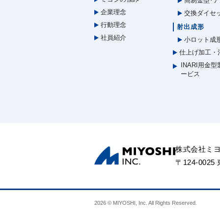
簡易金型･ア
企業理念
交換ダイセ
行動理念
射出成形
社員紹介
小ロット成
仕上げ加工・
INARI用金
ービス
株式会社ミ
〒124-002
2026 © MIYOSHI, Inc. All Rights Reserved.