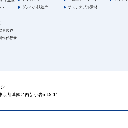
ルミ金型
ダンベル試験片
サステナブル素材
ット
形
治具製作
型製作代行サ
ヨシ
5 東京都葛飾区西新小岩5-19-14