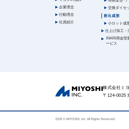
簡易金型･ア
企業理念
交換ダイセ
行動理念
射出成形
社員紹介
小ロット成
仕上げ加工・
INARI用金
ービス
株式会社ミ
〒124-002
2026 © MIYOSHI, Inc. All Rights Reserved.